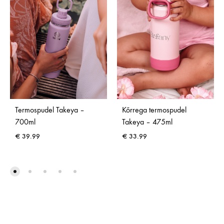
Termospudel Takeya –
Kõrrega termospudel
700ml
Takeya – 475ml
€
39.99
€
33.99