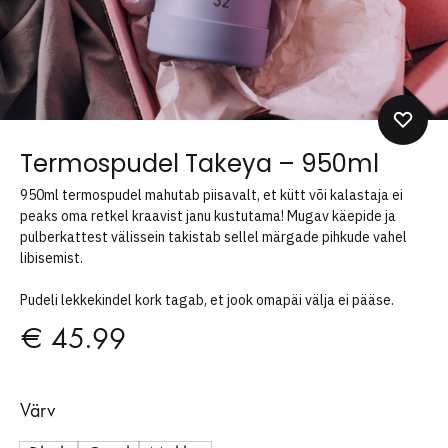
Termospudel Takeya – 950ml
950ml termospudel mahutab piisavalt, et kütt või kalastaja ei
peaks oma retkel kraavist janu kustutama! Mugav käepide ja
pulberkattest välissein takistab sellel märgade pihkude vahel
libisemist.
Pudeli lekkekindel kork tagab, et jook omapäi välja ei pääse.
€
45.99
Värv