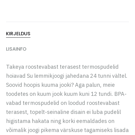
KIRJELDUS
LISAINFO
Takeya roostevabast terasest termospudelid
hoiavad Su lemmikjoogi jahedana 24 tunni vältel.
Soovid hoopis kuuma jooki? Aga palun, meie
toodetes on kuum jook kuum kuni 12 tundi. BPA-
vabad termospudelid on loodud roostevabast
terasest, topelt-seinaline disain ei luba pudelil
higistama hakata ning korki eemaldades on
võimalik joogi pikema värskuse tagamiseks lisada